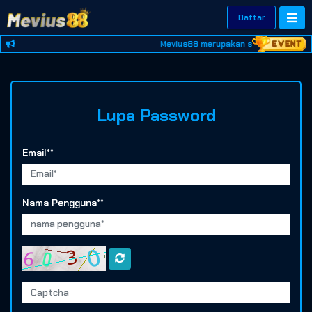
Daftar
Mevius88 merupakan situs games onlin
Lupa Password
Email**
Nama Pengguna**