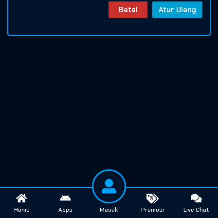
Batal
Atur Ulang
Home
Apps
Masuk
Promosi
Live Chat