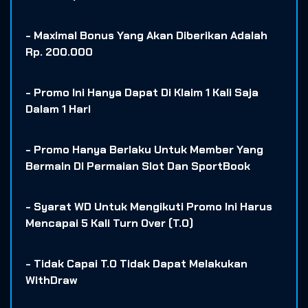
- Maximal Bonus Yang Akan Diberikan Adalah
Rp. 200.000
- Promo Ini Hanya Dapat Di Klaim 1 Kali Saja
Dalam 1 Hari
- Promo Hanya Berlaku Untuk Member Yang
Bermain Di Permaian Slot Dan SportBook
- Syarat WD Untuk Mengikuti Promo Ini Harus
Mencapai 5 Kali Turn Over (T.O)
- Tidak Capai T.O Tidak Dapat Melakukan
WithDraw